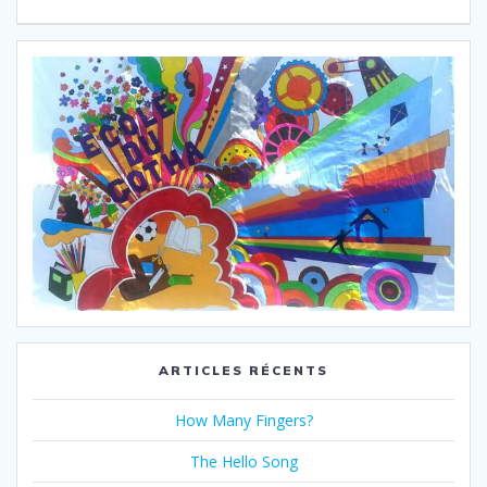
de
:
:
l’article
ARTICLES RÉCENTS
How Many Fingers?
The Hello Song