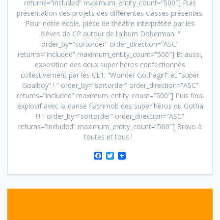
returns=”included” maximum_entity_count=”500″] Puis
présentation des projets des différentes classes présentes.
Pour notre école, pièce de théâtre interprétée par les
élèves de CP autour de l’album Doberman. ”
order_by=”sortorder” order_direction=”ASC”
returns=”included” maximum_entity_count=”500″] Et aussi,
exposition des deux super héros confectionnés
collectivement par les CE1: “Wonder Gothagirl” et “Super
Goalboy” ! ” order_by=”sortorder” order_direction=”ASC”
returns=”included” maximum_entity_count=”500″] Puis final
explosif avec la danse flashmob des super héros du Gotha
!!! ” order_by=”sortorder” order_direction=”ASC”
returns=”included” maximum_entity_count=”500″] Bravo à
toutes et tous !
F
T
a
w
c
i
e
t
b
t
o
e
o
r
k