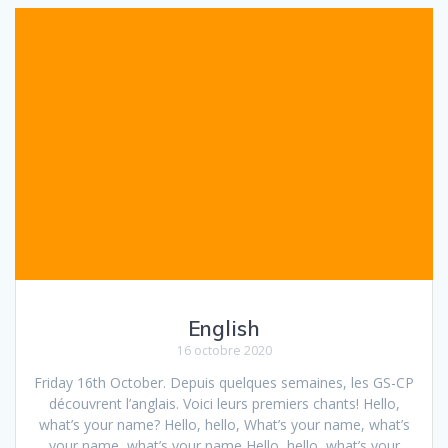
b
t
o
e
o
r
k
English
16 octobre 2020
Friday 16th October. Depuis quelques semaines, les GS-CP
découvrent l’anglais. Voici leurs premiers chants! Hello,
what’s your name? Hello, hello, What’s your name, what’s
your name, what’s your name Hello, hello, what’s your