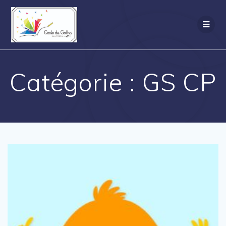
Passer
au
contenu
Catégorie :
GS CP