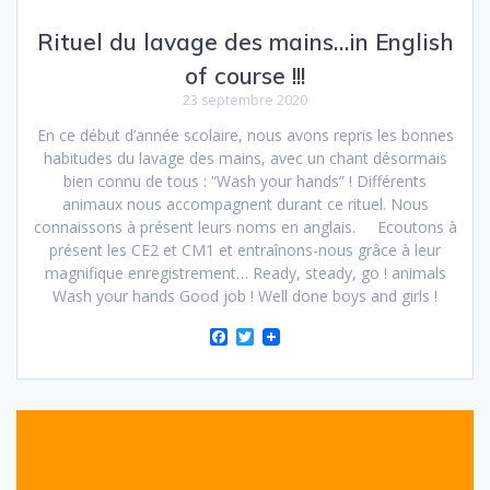
Rituel du lavage des mains…in English
of course !!!
23 septembre 2020
En ce début d’année scolaire, nous avons repris les bonnes
habitudes du lavage des mains, avec un chant désormais
bien connu de tous : “Wash your hands” ! Différents
animaux nous accompagnent durant ce rituel. Nous
connaissons à présent leurs noms en anglais. Ecoutons à
présent les CE2 et CM1 et entraînons-nous grâce à leur
magnifique enregistrement… Ready, steady, go ! animals
Wash your hands Good job ! Well done boys and girls !
F
T
a
w
c
i
e
t
b
t
o
e
o
r
k