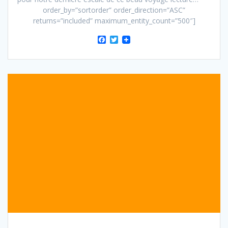
order_by=”sortorder” order_direction=”ASC”
returns=”included” maximum_entity_count=”500″]
F
T
a
w
c
i
e
t
b
t
o
e
o
r
k