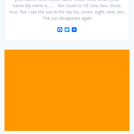
name My name is…… We count to 10! One, two, three,
four, five I see the sun in the sky Six, seven, eight, nine, ten,
The sun disappears again
F
T
a
w
c
i
e
t
b
t
o
e
o
r
k