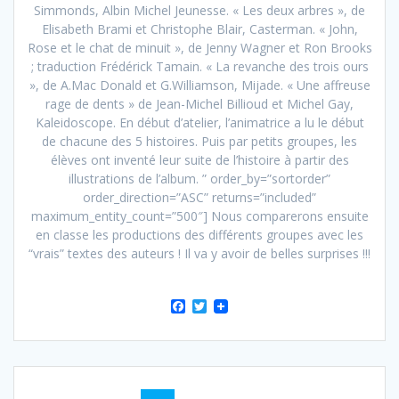
Simmonds, Albin Michel Jeunesse. « Les deux arbres », de
Elisabeth Brami et Christophe Blair, Casterman. « John,
Rose et le chat de minuit », de Jenny Wagner et Ron Brooks
; traduction Frédérick Tamain. « La revanche des trois ours
», de A.Mac Donald et G.Williamson, Mijade. « Une affreuse
rage de dents » de Jean-Michel Billioud et Michel Gay,
Kaleidoscope. En début d’atelier, l’animatrice a lu le début
de chacune des 5 histoires. Puis par petits groupes, les
élèves ont inventé leur suite de l’histoire à partir des
illustrations de l’album. ” order_by=”sortorder”
order_direction=”ASC” returns=”included”
maximum_entity_count=”500″] Nous comparerons ensuite
en classe les productions des différents groupes avec les
“vrais” textes des auteurs ! Il va y avoir de belles surprises !!!
F
T
a
w
c
i
e
t
b
t
Navigation
o
e
o
r