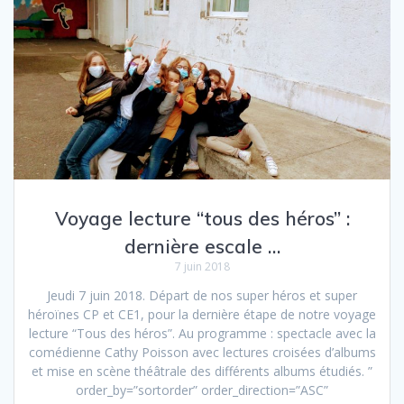
o
e
o
r
k
Voyage lecture “tous des héros” :
dernière escale …
7 juin 2018
Jeudi 7 juin 2018. Départ de nos super héros et super
héroïnes CP et CE1, pour la dernière étape de notre voyage
lecture “Tous des héros”. Au programme : spectacle avec la
comédienne Cathy Poisson avec lectures croisées d’albums
et mise en scène théâtrale des différents albums étudiés. ”
order_by=”sortorder” order_direction=”ASC”