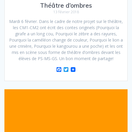
Théâtre d’ombres
13 février 2018
Mardi 6 février. Dans le cadre de notre projet sur le théâtre,
les CM1-CM2 ont écrit des contes originels (Pourquoi la
girafe a un long cou, Pourquoi le zèbre a des rayures,
Pourquoi la caméléon change de couleur, Pourquoi le lion a
une crinière, Pourquoi le kangourou a une poche) et les ont
mis en scène sous forme de théâtre d’ombres devant les
élèves de PS-MS-GS. Un bon moment de partage!
F
T
a
w
c
i
e
t
b
t
o
e
o
r
k