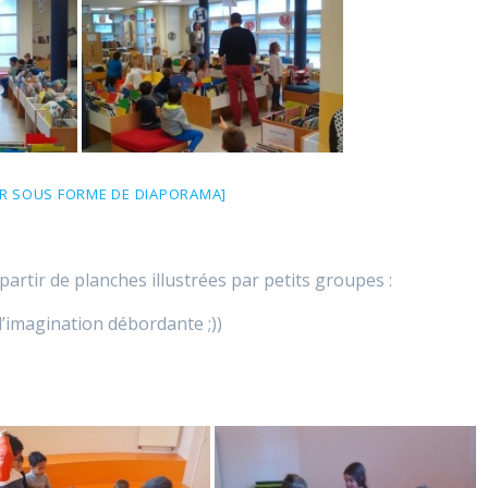
R SOUS FORME DE DIAPORAMA]
 partir de planches illustrées par petits groupes :
 l’imagination débordante ;))