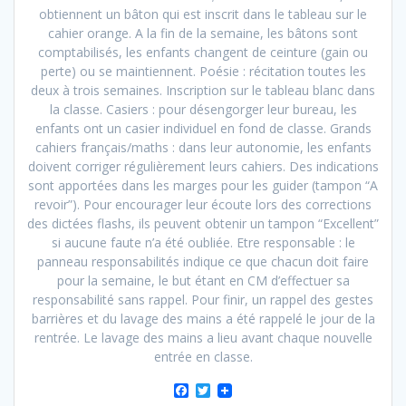
obtiennent un bâton qui est inscrit dans le tableau sur le
cahier orange. A la fin de la semaine, les bâtons sont
comptabilisés, les enfants changent de ceinture (gain ou
perte) ou se maintiennent. Poésie : récitation toutes les
deux à trois semaines. Inscription sur le tableau blanc dans
la classe. Casiers : pour désengorger leur bureau, les
enfants ont un casier individuel en fond de classe. Grands
cahiers français/maths : dans leur autonomie, les enfants
doivent corriger régulièrement leurs cahiers. Des indications
sont apportées dans les marges pour les guider (tampon “A
revoir”). Pour encourager leur écoute lors des corrections
des dictées flashs, ils peuvent obtenir un tampon “Excellent”
si aucune faute n’a été oubliée. Etre responsable : le
panneau responsabilités indique ce que chacun doit faire
pour la semaine, le but étant en CM d’effectuer sa
responsabilité sans rappel. Pour finir, un rappel des gestes
barrières et du lavage des mains a été rappelé le jour de la
rentrée. Le lavage des mains a lieu avant chaque nouvelle
entrée en classe.
F
T
a
w