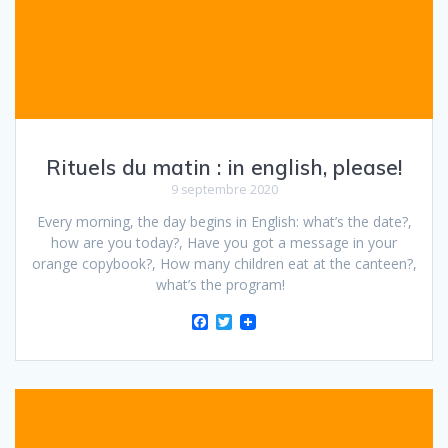
Rituels du matin : in english, please!
9 septembre 2020
Every morning, the day begins in English: what’s the date?,
how are you today?, Have you got a message in your
orange copybook?, How many children eat at the canteen?,
what’s the program!
F
T
a
w
c
i
e
t
b
t
o
e
o
r
k