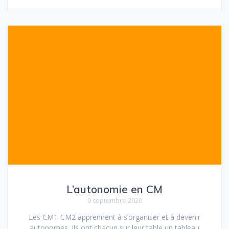
c
i
e
t
b
t
o
e
o
r
k
L’autonomie en CM
9 septembre 2020
Les CM1-CM2 apprennent à s’organiser et à devenir
autonomes. Ils ont chacun sur leur table un tableau