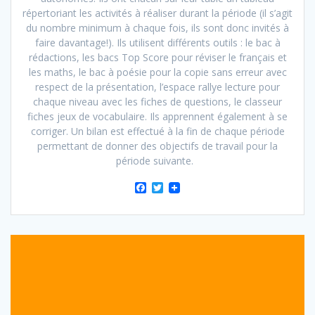
répertoriant les activités à réaliser durant la période (il s’agit
du nombre minimum à chaque fois, ils sont donc invités à
faire davantage!). Ils utilisent différents outils : le bac à
rédactions, les bacs Top Score pour réviser le français et
les maths, le bac à poésie pour la copie sans erreur avec
respect de la présentation, l’espace rallye lecture pour
chaque niveau avec les fiches de questions, le classeur
fiches jeux de vocabulaire. Ils apprennent également à se
corriger. Un bilan est effectué à la fin de chaque période
permettant de donner des objectifs de travail pour la
période suivante.
F
T
a
w
c
i
e
t
b
t
o
e
o
r
k