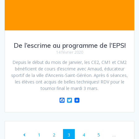
De l’escrime au programme de l’EPS!
14 février 2020
Depuis le début du mois de janvier, les CE2, CM1 et CM2
bénéficient de cours d’escrime avec Arnaud, éducateur
sportif de la ville d’Ancenis-Saint-Géréon. Après 6 séances,
les élèves ont acquis de belles techniques! RDV pour le
tournoi final le mardi 3 mars.
F
T
a
w
c
i
e
t
b
t
Navigation
o
e
o
r
Page
Page
k
Page
Page
Page
1
2
3
4
5
…