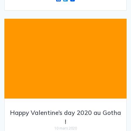
a
w
c
i
e
t
b
t
o
e
o
r
k
Happy Valentine’s day 2020 au Gotha
!
10 mars 2020