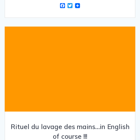
F
T
a
w
c
i
e
t
b
t
o
e
o
r
k
Rituel du lavage des mains…in English
of course !!!