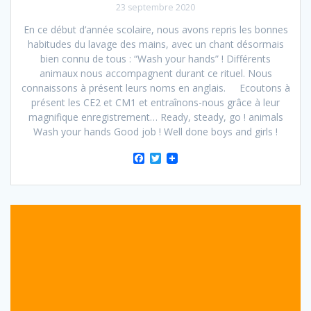
23 septembre 2020
En ce début d’année scolaire, nous avons repris les bonnes
habitudes du lavage des mains, avec un chant désormais
bien connu de tous : “Wash your hands” ! Différents
animaux nous accompagnent durant ce rituel. Nous
connaissons à présent leurs noms en anglais. Ecoutons à
présent les CE2 et CM1 et entraînons-nous grâce à leur
magnifique enregistrement… Ready, steady, go ! animals
Wash your hands Good job ! Well done boys and girls !
F
T
a
w
c
i
e
t
b
t
o
e
o
r
k