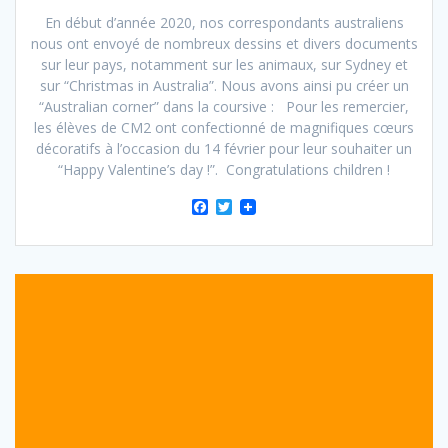
En début d’année 2020, nos correspondants australiens
nous ont envoyé de nombreux dessins et divers documents
sur leur pays, notamment sur les animaux, sur Sydney et
sur “Christmas in Australia”. Nous avons ainsi pu créer un
“Australian corner” dans la coursive : Pour les remercier,
les élèves de CM2 ont confectionné de magnifiques cœurs
décoratifs à l’occasion du 14 février pour leur souhaiter un
“Happy Valentine’s day !”. Congratulations children !
F
T
a
w
c
i
e
t
b
t
o
e
o
r
k