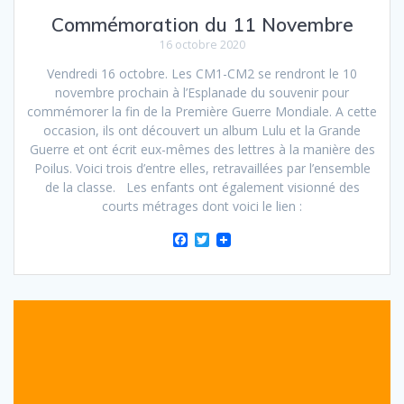
Commémoration du 11 Novembre
16 octobre 2020
Vendredi 16 octobre. Les CM1-CM2 se rendront le 10
novembre prochain à l’Esplanade du souvenir pour
commémorer la fin de la Première Guerre Mondiale. A cette
occasion, ils ont découvert un album Lulu et la Grande
Guerre et ont écrit eux-mêmes des lettres à la manière des
Poilus. Voici trois d’entre elles, retravaillées par l’ensemble
de la classe. Les enfants ont également visionné des
courts métrages dont voici le lien :
F
T
a
w
c
i
e
t
b
t
o
e
o
r
k