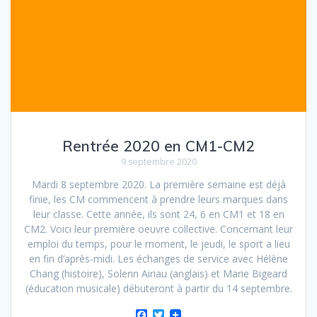
Rentrée 2020 en CM1-CM2
9 septembre 2020
Mardi 8 septembre 2020. La première semaine est déjà
finie, les CM commencent à prendre leurs marques dans
leur classe. Cette année, ils sont 24, 6 en CM1 et 18 en
CM2. Voici leur première oeuvre collective. Concernant leur
emploi du temps, pour le moment, le jeudi, le sport a lieu
en fin d’après-midi. Les échanges de service avec Hélène
Chang (histoire), Solenn Airiau (anglais) et Marie Bigeard
(éducation musicale) débuteront à partir du 14 septembre.
F
T