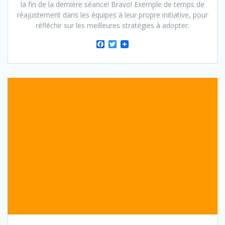
la fin de la dernière séance! Bravo! Exemple de temps de
réajustement dans les équipes à leur propre initiative, pour
réfléchir sur les meilleures stratégies à adopter.
F
T
a
w
c
i
e
t
b
t
o
e
o
r
k